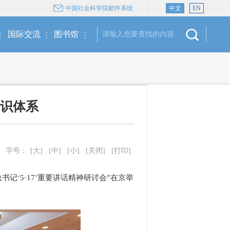
中国社会科学院邮件系统
中文
EN
国际交流
图书馆
识体系
字号：
[大]
[中]
[小]
[关闭]
[打印]
记‘5·17’重要讲话精神研讨会”在京举