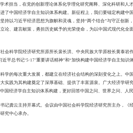
和学术担当，在党的创新理论体系化学理化研究阐释、深化科研和人
推进了中国经济学自主知识体系构建。新征程上，我们要锚定构建中
坚持以习近平经济思想为旗帜和灵魂，坚持“两个结合”与守正创新
学立论、建言献策，勇担历史赋予的光荣使命，为以中国式现代化全
会科学院经济研究所原所长裴长洪、中央民族大学原校长黄泰岩作
近平总书记‘5·17’重要讲话精神”和“加快构建中国经济学自主知识
学的每次重大发展，都建立在经济社会结构的深刻变化之上。中国
伟大实践为其构建奠定了深厚基础、提供了丰富源泉。广大经济学研
进中国经济学自主知识体系构建，更好回答中国之问、世界之问、人
记龚云主持开幕式。会议由中国社会科学院经济研究所主办，《经
想研究中心承办。