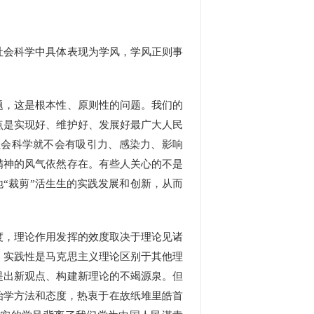
会科学中具体表现为学风，学风正则事
。
，这是根本性、原则性的问题。我们的
点是实现好、维护好、发展好最广大人民
社会科学就不会有吸引力、感染力、影响
精神的风气依然存在。有些人关心的不是
地“裁剪”活生生的实践发展和创新，从而
，理论作用发挥的效度取决于理论见诸
，实践性是马克思主义理论区别于其他理
提出新观点、构建新理论的不竭源泉。但
治学方法和态度，热衷于在故纸堆里皓首