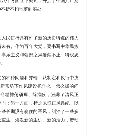
等八个方面立下规矩，开启了中国共产党
神不折不扣地落到实处。
人民进行具有许多新的历史特点的伟大
所未有。作为百年大党，要书写中华民族
、享乐主义和奢靡之风屡禁不止，特权思
性。
在的种种问题和弊端，从制定和执行中央
了新形势下作风建设抓什么、怎么抓的问
革命精神荡顽瘴、除痼疾，涵养了清风正
导向；另一方面，持之以恒正风肃纪，以
一些长期没有刹住的歪风，纠治了一些多
火重生，焕发新的生机、新的活力，带动