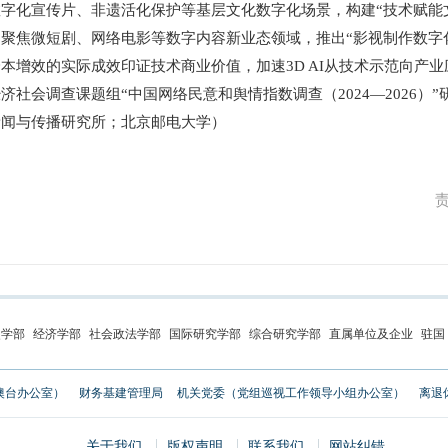
字化宣传片、非遗活化保护等基层文化数字化场景，构建“技术赋能
聚焦微短剧、网络电影等数字内容新业态领域，推出“影视制作数字化专
本增效的实际成效印证技术商业价值，加速3D AI从技术示范向产
会调查课题组“中国网络民意和舆情指数调查（2024—2026）”
闻与传播研究所；北京邮电大学）
史学部
经济学部
社会政法学部
国际研究学部
综合研究学部
直属单位及企业
驻国
澳台办公室）
财务基建管理局
机关党委（党组巡视工作领导小组办公室）
离退
关于我们
版权声明
联系我们
网站纠错