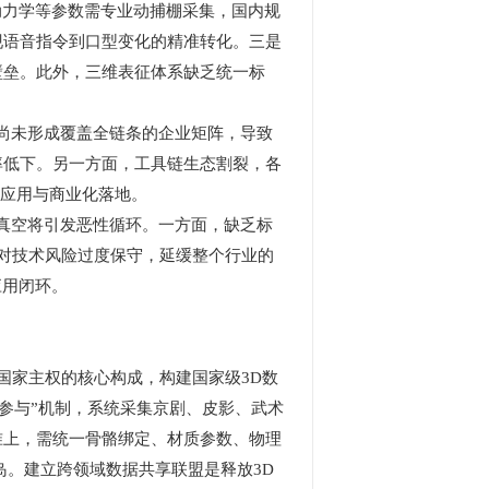
动力学等参数需专业动捕棚采集，国内规
现语音指令到口型变化的精准转化。三是
壁垒。此外，三维表征体系缺乏统一标
，尚未形成覆盖全链条的企业矩阵，导致
率低下。另一方面，工具链生态割裂，各
化应用与商业化落地。
范真空将引发恶性循环。一方面，缺乏标
业对技术风险过度保守，延缓整个行业的
应用闭环。
国家主权的核心构成，构建国家级3D数
元参与”机制，系统采集京剧、皮影、武术
准上，需统一骨骼绑定、材质参数、物理
岛。建立跨领域数据共享联盟是释放3D