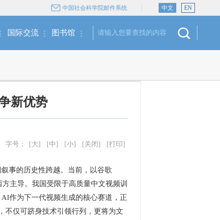
中国社会科学院邮件系统
中文
EN
国际交流
图书馆
竞争新优势
字号：
[大]
[中]
[小]
[关闭]
[打印]
叙事的历史性跨越。当前，以谷歌
集均由西方主导。我国受限于高质量中文视频训
3D AI作为下一代视频生成的核心赛道，正
破，不仅可跻身技术引领行列，更将为文