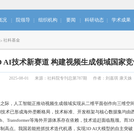
概况
院领导
组织机构
要闻
科研动态
学术成果
社科基金
D AI技术新赛道 构建视频生成领域国家
2025-08-01
来源：社科院专刊总第787期
作者：刘嘉琪 康天姝
际，人工智能正推动视频生成领域实现从二维平面创作向三维空间
代表的2D AI技术已形成海外垄断格局，技术标准、开发框架与核心数据
ch、Transformer等海外开源体系存在依赖，技术追赶面临瓶颈。而
制高点。我国若能抢抓技术迭代机遇，实现3D AI大模型的自主突