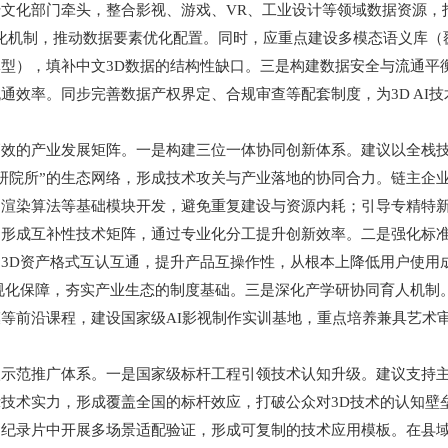
文化部门牵头，整合影视、游戏、VR、工业设计等领域数据资源，打
化机制，推动数据要素优化配置。同时，应重点建设多模态语义库（
型），填补中文3D数据的结构性缺口。三是构建数据安全与流通平
通效率。同步完善数据产权界定、合规审查等配套制度，为3D AI
的产业发展矩阵。一是构建三位一体协同创新体系。建议以全栈技术
科研院所”的生态网络，形成技术攻关与产业落地的协同合力。链主企
、渲染算法等基础模块开发，避免重复建设与资源内耗；引导专精特
，形成互补性技术矩阵，通过专业化分工提升创新效率。二是强化标
3D资产格式互认互通，提升产品互操作性，从根本上降低用户使用
规化保障，夯实产业生态的制度基础。三是深化产学研协同育人机制。
等前沿课程，建设国家级AI影视制作实训基地，重点培养兼具艺术
推广体系。一是国家级标杆工程引领技术认知升级。建议支持主流媒
技术实力，形成覆盖全国的标杆效应，打破公众对3D技术的认知壁
纪录片中开展多场景适配验证，形成可复制的技术应用模板。在县域