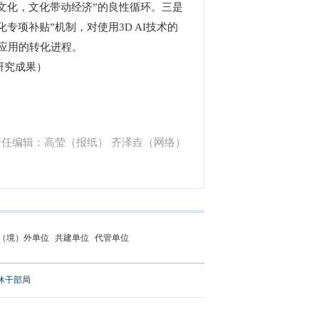
文化，文化带动经济”的良性循环。三是
项补贴”机制，对使用3D AI技术的
业应用的转化进程。
研究成果）
责任编辑：高莹（报纸） 齐泽垚（网络）
（境）外单位
共建单位
代管单位
休干部局