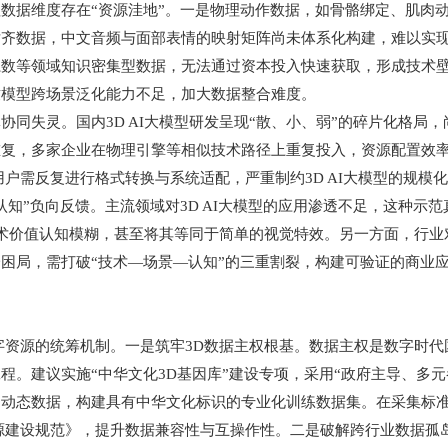
数据维度存在“资源洼地”。一是物理动作数据，如骨骼绑定、肌肉
对齐数据，中文音频与面部表情的映射矩阵尚未体系化构建，难以实
系数等领域知识密集型数据，无法通过资本投入快速获取，形成技术
致模型跨场景泛化能力不足，加大数据整合难度。
失灵。国内3D AI大模型研发呈现“散、小、弱”的碎片化格局
重复，多家企业在物理引擎等相似技术路径上重复投入，资源配置效
用户需反复进行格式转换与系统适配，严重制约3D AI大模型的规模
”负向反馈。主流领域对3D AI大模型的应用渗透不足，这种示
I技术价值认知模糊，甚至将其等同于简单的视觉特效。另一方面，行
困局，需打破“技术—场景—认知”的三重割裂，构建可验证的商业
资源的统筹机制。一是筑牢3D数据主权根基。数据主权是数字时代
程。建议实施“中华文化3D基因库”建设专项，采用“政府主导、多
的动态数据，构建具有中华文化标识的专业化训练数据集。在采集标
源建设规范》，提升数据兼容性与互操作性。二是破解跨行业数据孤