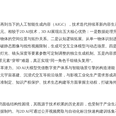
当下的人工智能生成内容（AIGC），技术迭代持续革新内容生产范
。相较于2D AI技术，3D AI展现出五大核心优势：一是数据处
解物体的空间位置与拓扑关系。二是认知逻辑拓展。从单一物体识别
破静态图像与线性视频限制，生成可交互立体模型与动态场景。四是
、灯光、镜头深度等要素参数可定制调整的独立生成机制。五是内容
场景元素“穿帮”难题，真正实现“同一角色千组镜头复用”。
力。3D AI大模型凭借数字资产体系与智能场景引擎的构造潜能
元宇宙基建、沉浸式交互等前沿场景，与影视工业化生产需求形成高度
标准制定、知识产权保护、技术生态构建等方面掌握主动权，打破海
仍面临结构性困境，其既源于技术积累的历史差距，也受制于产业生
约。与2D AI可通过公开视频爬取与自动化标注快速构建训练集不