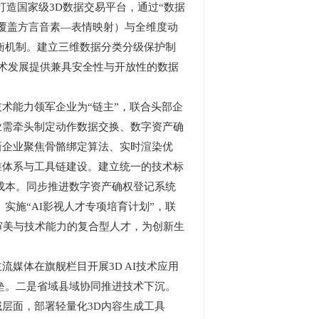
造国家级3D数据交易平台，通过“数据
覆盖方言音素—表情映射）与全维度动
衡机制。建立三维数据分类分级保护制
技术发展提供兼具安全性与开放性的数据
能力领军企业为“链主”，联合头部企
业需牵头制定动作数据交换、数字资产确
新企业聚焦骨骼绑定算法、实时渲染优
准体系与工具链建设。建立统一的技术标
成本。同步推进数字资产确权登记系统
实施“AI影视人才专项培育计划”，联
审美与技术能力的复合型人才，为创新生
体在旗舰栏目开展3D AI技术应用
垒。二是省域县域协同推进技术下沉。
层面，部署轻量化3D内容生成工具