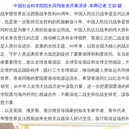
中国社会科学院院长高翔发表开幕演讲 本网记者 王宙/摄
争暨世界反法西斯战争胜利80周年。中国人民抗日战争是近代以来
争，也是第一次取得完全胜利的民族解放斗争。中国人民抗日战争是
，同时也是为整个人类的前途命运而战。中国人民抗日战争的伟大胜
、对未来负责任的态度，推动树立具有全球视野、客观公正的二战史
是人类社会进步、发展的永恒主题。80年来，以联合国为核心的战
稳定、守护人类远离世界大战悲剧提供了重要保障和制度依托。在当
同体重要理念，发出全球发展倡议、全球安全倡议和全球文明倡议，
坚定维护战后国际秩序，践行三大全球倡议，推动构建人类命运共同
界。香港同胞的爱国爱港传统源远流长。希望香港同仁以纪念中国
史研究，从中华儿女伟大抗战历史中汲取力量，进一步把爱国爱港的
科学院愿与海内外同仁精诚合作，不断深化二战史和抗战史研究，汲
智慧力量。
以及英国、俄罗斯、塞尔维亚等国家的知名专家学者、青年代表、媒
战争暨世界反法西斯战争史相关议题深入研讨交流，探讨取得这场胜